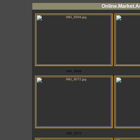
Online.Market.A
IMG_8069
IMG_8072