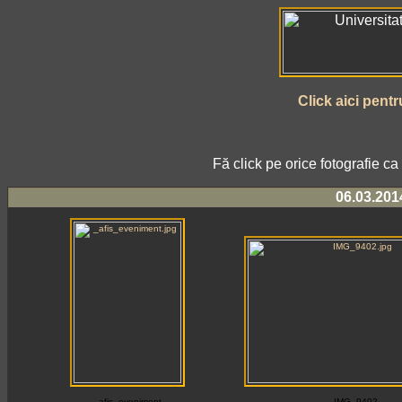
Click aici pent
AICI !!! Descarcă 
Fă click pe orice fotografie c
06.03.201
_afis_eveniment
IMG_9402